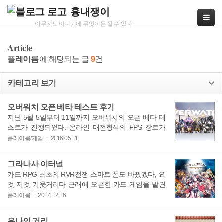
흉내쟁이
아무것도 아니기에 무엇이든 될 수 있다
본
Article
문
플레이룸
에 해당되는 글
9
건
으
로
바
카테고리 보기
로
가
오버워치 오픈 베타 테스트 후기
기
지난 5월 5일부터 11일까지 오버워치의 오픈 베타 테
»
스트가 진행되었다. 온라인 대전형식의 FPS 장르가
호불호가 갈리는 편이라
플레이룸/게임
2016.05.11
그라나사 이터널
카드 RPG 최초의 RVR전쟁 스마트 폰도 바꿨겠다, 요
것 저것 기웃거리다 근래에 오픈한 카드 게임을 발견
했는데 그것이 바로
플레이룸
2014.12.16
유나의 거리