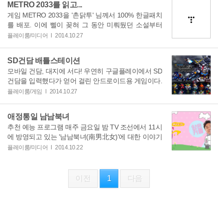
METRO 2033를 읽고...
게임 METRO 2033을 '촌닭투' 님께서 100% 한글패치
를 배포. 이에 삘이 꽂혀 그 동안 미뤄뒀던 소설부터
보기로 마음
플레이룸/미디어
2014.10.27
SD건담 배틀스테이션
모바일 건담, 대지에 서다! 우연히 구글플레이에서 SD
건담을 입력했다가 얻어 걸린 안드로이드용 게임이다.
SD 건담의 향수가
플레이룸/게임
2014.10.27
애정통일 남남북녀
추천 예능 프로그램 매주 금요일 밤 TV 조선에서 11시
에 방영되고 있는 '남남북녀(南男北女)'에 대한 이야기
다. 이 예능 프
플레이룸/미디어
2014.10.22
이전
1
다음