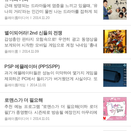
근래 방영되는 드라마들에 염증을 느끼고 있을때, '유
나의 거리'라는 인간미 물씬 나는 드라마를 접하게 되
었다. 1994년 '서
플레이룸/미디어
2014.11.20
별이되어라! 2nd 신들의 전쟁
감성충만 판타지 모험속으로! 우연히 광고 동영상을
보게되어 시작한 모바일 게임으로 계정 닉네임 '흉내
쟁이' , 대표 케릭터
플레이룸
2014.11.09
PSP 에뮬레이터 (PPSSPP)
과거 에뮬레이터들은 성능이 미약하여 몇가지 게임을
제외하곤 PC에서 돌리기가 버거웠던게 사실이다. 또
한 각종 버그도 존재했고
플레이룸/게임
2014.11.01
로맨스가 더 필요해
추천 예능 프로그램 "로맨스가 더 필요해(이하 로더
필)"가 종영했다. 시즌제로 방송될 예정인지 마무리에
MC들이 떡밥을 던져
플레이룸/미디어
2014.11.01