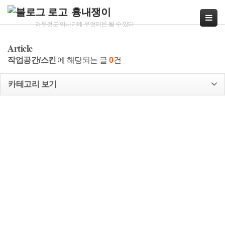
흉내쟁이
아무것도 아니기에 무엇이든 될 수 있다
본
Article
문
작업공간/스킨
에 해당되는 글
0
건
으
로
바
카테고리 보기
로
가
기
»